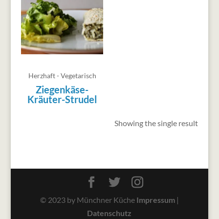
Herzhaft - Vegetarisch
Ziegenkäse-
Kräuter-Strudel
Showing the single result
© 2023 by Münchner Küche
Impressum
|
Datenschutz