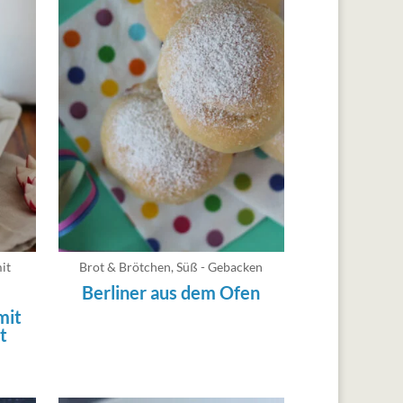
it
Brot & Brötchen
,
Süß - Gebacken
Berliner aus dem Ofen
mit
t