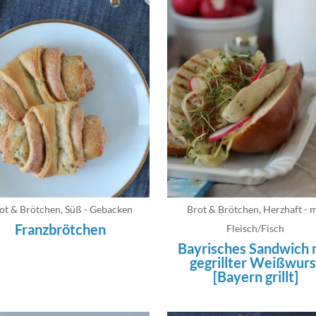
ot & Brötchen
,
Süß - Gebacken
Brot & Brötchen
,
Herzhaft - m
Franzbrötchen
Fleisch/Fisch
Bayrisches Sandwich 
gegrillter Weißwurs
[Bayern grillt]