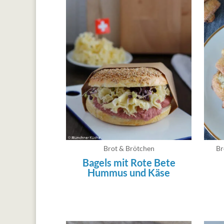
Brot & Brötchen
Br
Bagels mit Rote Bete
Hummus und Käse