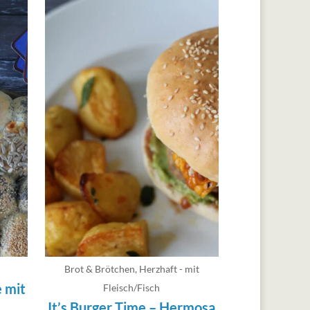
Brot & Brötchen
,
Herzhaft - mit
 mit
Fleisch/Fisch
It’s Burger Time – Hermosa