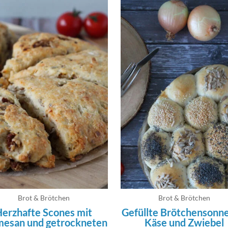
Brot & Brötchen
Brot & Brötchen
erzhafte Scones mit
Gefüllte Brötchensonne
mesan und getrockneten
Käse und Zwiebel