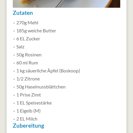
Zutaten
– 270g Mehl
– 185g weiche Butter
– 6 EL Zucker
– Salz
– 50g Rosinen
– 60 ml Rum
– 1 kg säuerliche Äpfel (Boskoop)
– 1/2 Zitrone
– 50g Haselnussblättchen
– 1 Prise Zimt
– 1 EL Speisestärke
– 1 Eigelb (M)
– 2 EL Milch
Zubereitung