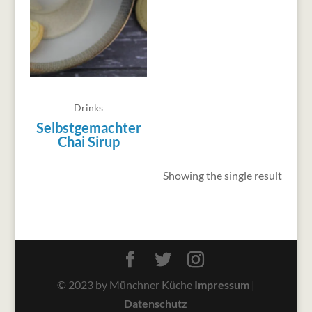
Drinks
Selbstgemachter
Chai Sirup
Showing the single result
© 2023 by Münchner Küche
Impressum
|
Datenschutz