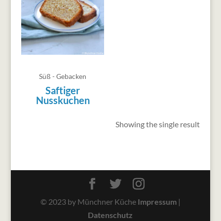
Süß - Gebacken
Saftiger
Nusskuchen
Showing the single result
© 2023 by Münchner Küche
Impressum
|
Datenschutz