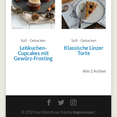
Süß - Gebacken
Süß - Gebacken
Lebkuchen-
Klassische Linzer
Cupcakes mit
Torte
Gewürz-Frosting
Alle 2 Artikel
© 2023 by Münchner Küche
Impressum
|