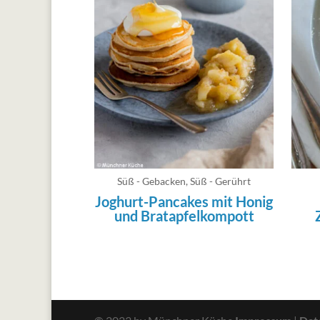
Süß - Gebacken
,
Süß - Gerührt
Joghurt-Pancakes mit Honig
und Bratapfelkompott