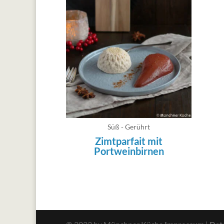
Süß - Gerührt
Zimtparfait mit
Portweinbirnen