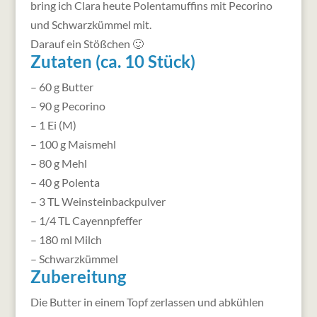
bring ich Clara heute Polentamuffins mit Pecorino
und Schwarzkümmel mit.
Darauf ein Stößchen 🙂
Zutaten (ca. 10 Stück)
– 60 g Butter
– 90 g Pecorino
– 1 Ei (M)
– 100 g Maismehl
– 80 g Mehl
– 40 g Polenta
– 3 TL Weinsteinbackpulver
– 1/4 TL Cayennpfeffer
– 180 ml Milch
– Schwarzkümmel
Zubereitung
Die Butter in einem Topf zerlassen und abkühlen