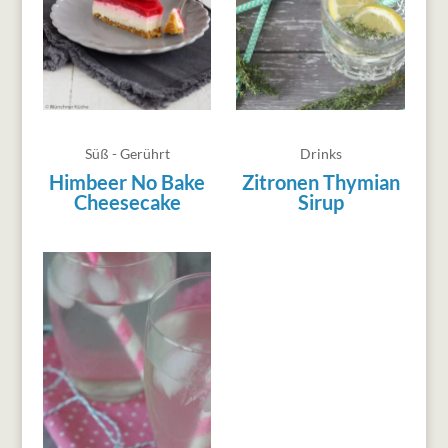
Süß - Gerührt
Drinks
Himbeer No Bake
Zitronen Thymian
Cheesecake
Sirup