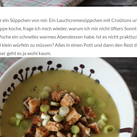
er ein Süppchen von mir. Ein Lauchcremesüppchen mit Croûtons u
ppe koche, frage ich mich wieder, warum ich mir nicht öfters Sonn
Woche ein schnelles warmes Abendessen habe.
Ist es nicht praktisc
klein würfeln zu müssen? Alles in einen Pott und dann den Rest d
er geht es ja wohl kaum.