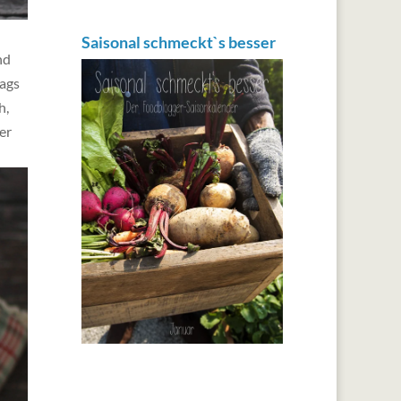
Saisonal schmeckt`s besser
nd
tags
h,
er