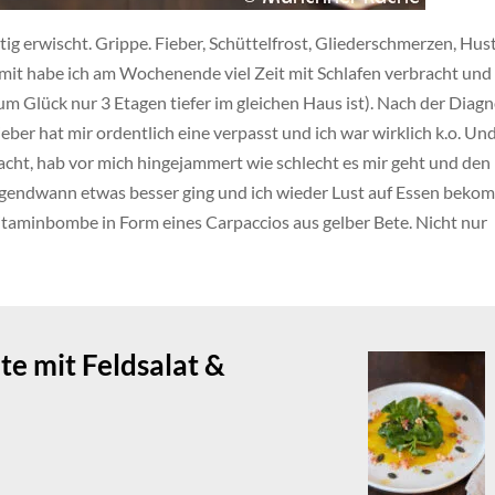
tig erwischt. Grippe. Fieber, Schüttelfrost, Gliederschmerzen, Hus
it habe ich am Wochenende viel Zeit mit Schlafen verbracht und
m Glück nur 3 Etagen tiefer im gleichen Haus ist). Nach der Diag
ieber hat mir ordentlich eine verpasst und ich war wirklich k.o. Un
racht, hab vor mich hingejammert wie schlecht es mir geht und den
rgendwann etwas besser ging und ich wieder Lust auf Essen bek
Vitaminbombe in Form eines Carpaccios aus gelber Bete. Nicht nur
te mit Feldsalat &