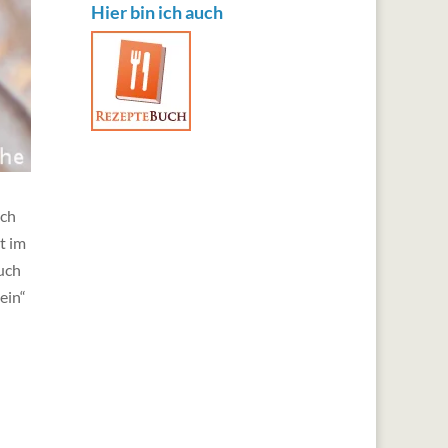
Hier bin ich auch
och
t im
uch
ein“