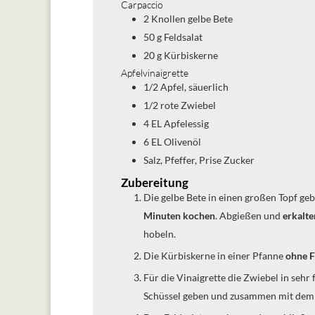
Carpaccio
2
Knollen
gelbe Bete
50
g
Feldsalat
20
g
Kürbiskerne
Apfelvinaigrette
1/2
Apfel, säuerlich
1/2
rote Zwiebel
4
EL
Apfelessig
6
EL
Olivenöl
Salz, Pfeffer, Prise Zucker
Zubereitung
Die gelbe Bete in einen großen Topf g
Minuten kochen
. Abgießen und
erkalte
hobeln.
Die Kürbiskerne in einer Pfanne
ohne F
Für die Vinaigrette die Zwiebel in sehr feine Würfel schneiden. Ebenso mit dem Apfel verfahren. Beides in eine
Schüssel geben und zusammen mit dem 