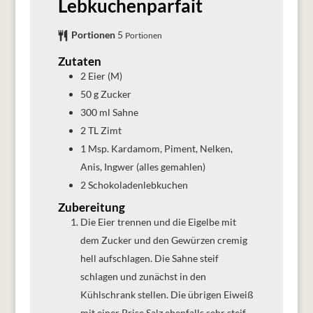
Lebkuchenparfait
Portionen
5
Portionen
Zutaten
2
Eier (M)
50
g
Zucker
300
ml
Sahne
2
TL
Zimt
1
Msp.
Kardamom, Piment, Nelken,
Anis, Ingwer (alles gemahlen)
2
Schokoladenlebkuchen
Zubereitung
Die Eier trennen und die Eigelbe mit
dem Zucker und den Gewürzen cremig
hell aufschlagen. Die Sahne steif
schlagen und zunächst in den
Kühlschrank stellen. Die übrigen Eiweiß
mit einer Prise Salz ebenfalls sehr steif