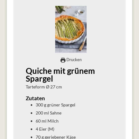
Drucken
Quiche mit grünem
Spargel
Tarteform Ø 27 cm
Zutaten
300
g
grüner Spargel
200
ml
Sahne
60
ml
Milch
4
Eier (M)
70
g
geriebener Käse