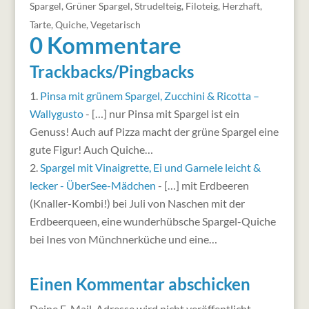
Spargel
,
Grüner Spargel
,
Strudelteig
,
Filoteig
,
Herzhaft
,
Tarte
,
Quiche
,
Vegetarisch
0 Kommentare
Trackbacks/Pingbacks
Pinsa mit grünem Spargel, Zucchini & Ricotta –
Wallygusto
- […] nur Pinsa mit Spargel ist ein
Genuss! Auch auf Pizza macht der grüne Spargel eine
gute Figur! Auch Quiche…
Spargel mit Vinaigrette, Ei und Garnele leicht &
lecker - ÜberSee-Mädchen
- […] mit Erdbeeren
(Knaller-Kombi!) bei Juli von Naschen mit der
Erdbeerqueen, eine wunderhübsche Spargel-Quiche
bei Ines von Münchnerküche und eine…
Einen Kommentar abschicken
Deine E-Mail-Adresse wird nicht veröffentlicht.