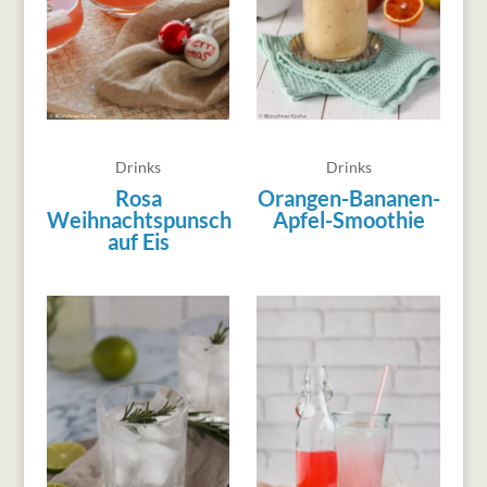
Drinks
Drinks
Rosa
Orangen-Bananen-
Weihnachtspunsch
Apfel-Smoothie
auf Eis