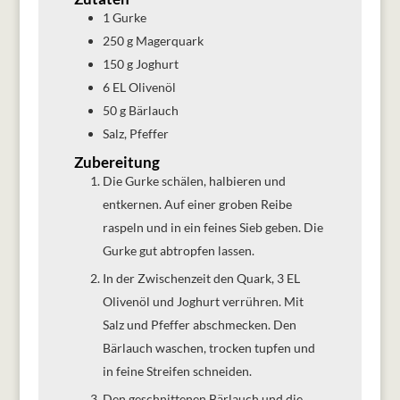
1
Gurke
250
g
Magerquark
150
g
Joghurt
6
EL
Olivenöl
50
g
Bärlauch
Salz, Pfeffer
Zubereitung
Die Gurke schälen, halbieren und
entkernen. Auf einer groben Reibe
raspeln und in ein feines Sieb geben. Die
Gurke gut abtropfen lassen.
In der Zwischenzeit den Quark, 3 EL
Olivenöl und Joghurt verrühren. Mit
Salz und Pfeffer abschmecken. Den
Bärlauch waschen, trocken tupfen und
in feine Streifen schneiden.
Den geschnittenen Bärlauch und die