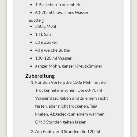
1
Päckchen
Trockenhefe
60-70
ml
lauwarmes Wasser
Hauptteig
350
g
Mehl
1
TL
Salz
50
g
Zucker
40
g
weiche Butter
100-120
ml
Wasser
ganzer Mohn, ganzer Kreuzkümmel
Zubereitung
Für den Vorteig die 150g Mehl mit der
Trockenhefe mischen. Die 60-70 ml
Wasser dazu geben und zu einem recht
festen, aber nicht trockenen, Teig
kneten. Abgedeckt an einem warmen
Ort 3 Stunden gehen lassen.
Am Ende der 3 Stunden die 120 ml