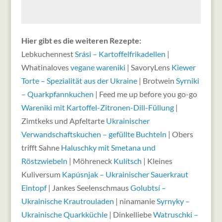
Hier gibt es die weiteren Rezepte:
Lebkuchennest
Srási – Kartoffelfrikadellen
|
Whatinaloves
vegane wareniki
| SavoryLens
Kiewer
Torte – Spezialität aus der Ukraine
| Brotwein
Syrniki
– Quarkpfannkuchen
| Feed me up before you go-go
Wareniki mit Kartoffel-Zitronen-Dill-Füllung
|
Zimtkeks und Apfeltarte
Ukrainischer
Verwandschaftskuchen – gefüllte Buchteln
| Obers
trifft Sahne
Haluschky mit Smetana und
Röstzwiebeln
| Möhreneck
Kulítsch
| Kleines
Kuliversum
Kapúsnjak – Ukrainischer Sauerkraut
Eintopf
| Jankes Seelenschmaus
Golubtsí –
Ukrainische Krautrouladen
| ninamanie
Syrnyky –
Ukrainische Quarkküchle
| Dinkelliebe
Watruschki –