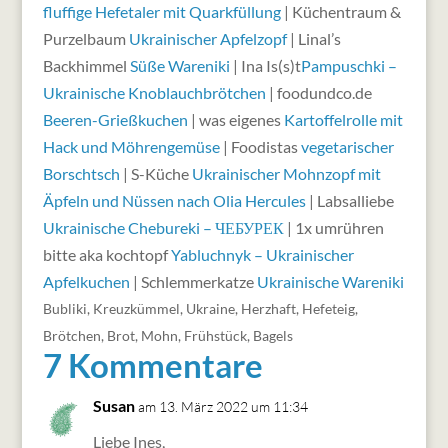
fluffige Hefetaler mit Quarkfüllung
| Küchentraum &
Purzelbaum
Ukrainischer Apfelzopf
| Linal’s
Backhimmel
Süße Wareniki
| Ina Is(s)t
Pampuschki –
Ukrainische Knoblauchbrötchen
| foodundco.de
Beeren-Grießkuchen
| was eigenes
Kartoffelrolle mit
Hack und Möhrengemüse
| Foodistas
vegetarischer
Borschtsch
| S-Küche
Ukrainischer Mohnzopf mit
Äpfeln und Nüssen nach Olia Hercules
| Labsalliebe
Ukrainische Chebureki – ЧЕБУРЕК
| 1x umrühren
bitte aka kochtopf
Yabluchnyk – Ukrainischer
Apfelkuchen
| Schlemmerkatze
Ukrainische Wareniki
Bubliki
,
Kreuzkümmel
,
Ukraine
,
Herzhaft
,
Hefeteig
,
Brötchen
,
Brot
,
Mohn
,
Frühstück
,
Bagels
7 Kommentare
Susan
am 13. März 2022 um 11:34
Liebe Ines,