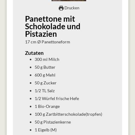
Drucken
Panettone mit
Schokolade und
Pistazien
17 cm Ø Panettoneform
Zutaten
300
ml
Milch
50
g
Butter
600
g
Mehl
50
g
Zucker
1/2
TL
Salz
1/2
Würfel
frische Hefe
1
Bio-Orange
100
g
Zartbitterschokolade(tropfen)
50
g
Pistazienkerne
1
Eigelb (M)