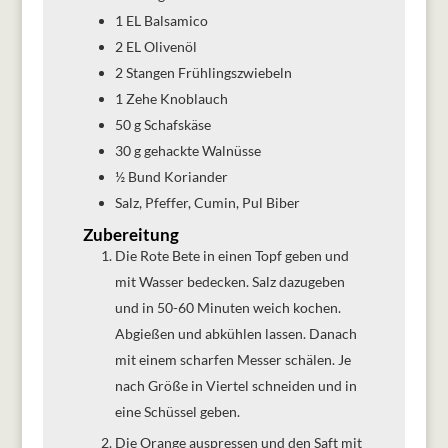
1
EL
Balsamico
2
EL
Olivenöl
2
Stangen
Frühlingszwiebeln
1
Zehe
Knoblauch
50
g
Schafskäse
30
g
gehackte Walnüsse
½
Bund
Koriander
Salz, Pfeffer, Cumin, Pul Biber
Zubereitung
Die Rote Bete in einen Topf geben und
mit Wasser bedecken. Salz dazugeben
und in 50-60 Minuten weich kochen.
Abgießen und abkühlen lassen. Danach
mit einem scharfen Messer schälen. Je
nach Größe in Viertel schneiden und in
eine Schüssel geben.
Die Orange auspressen und den Saft mit