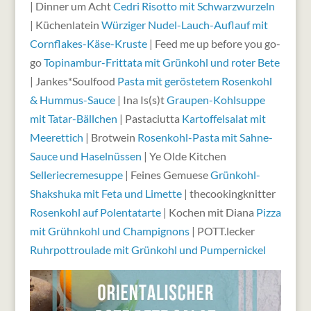
| Dinner um Acht
Cedri Risotto mit Schwarzwurzeln
| Küchenlatein
Würziger Nudel-Lauch-Auflauf mit
Cornflakes-Käse-Kruste
| Feed me up before you go-
go
Topinambur-Frittata mit Grünkohl und roter Bete
| Jankes*Soulfood
Pasta mit geröstetem Rosenkohl
& Hummus-Sauce
| Ina Is(s)t
Graupen-Kohlsuppe
mit Tatar-Bällchen
| Pastaciutta
Kartoffelsalat mit
Meerettich
| Brotwein
Rosenkohl-Pasta mit Sahne-
Sauce und Haselnüssen
| Ye Olde Kitchen
Selleriecremesuppe
| Feines Gemuese
Grünkohl-
Shakshuka mit Feta und Limette
| thecookingknitter
Rosenkohl auf Polentatarte
| Kochen mit Diana
Pizza
mit Grühnkohl und Champignons
| POTT.lecker
Ruhrpottroulade mit Grünkohl und Pumpernickel