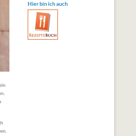
Hier bin ich auch
ein
en.
h
ch
ren.