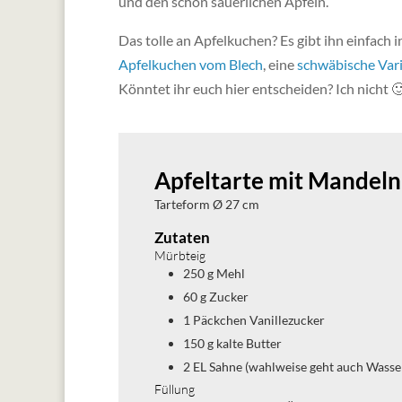
und den schön säuerlichen Äpfeln.
Das tolle an Apfelkuchen? Es gibt ihn einfach i
Apfelkuchen vom Blech
, eine
schwäbische Var
Könntet ihr euch hier entscheiden? Ich nicht 
Apfeltarte mit Mandeln
Tarteform Ø 27 cm
Zutaten
Mürbteig
250
g
Mehl
60
g
Zucker
1
Päckchen
Vanillezucker
150
g
kalte Butter
2
EL
Sahne (wahlweise geht auch Wasse
Füllung