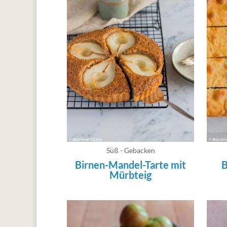
Süß - Gebacken
Birnen-Mandel-Tarte mit
B
Mürbteig