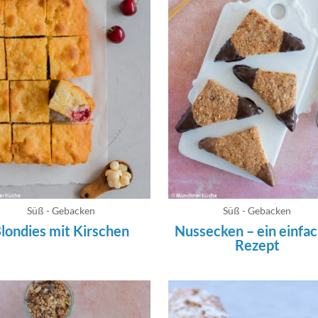
Süß - Gebacken
Süß - Gebacken
londies mit Kirschen
Nussecken – ein einfa
Rezept