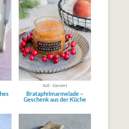
Süß - Gerührt
ches
Bratapfelmarmelade –
Geschenk aus der Küche