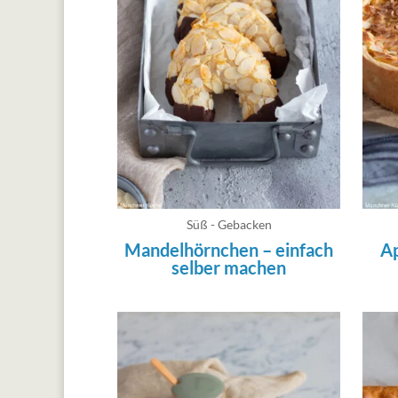
Süß - Gebacken
Mandelhörnchen – einfach
A
selber machen