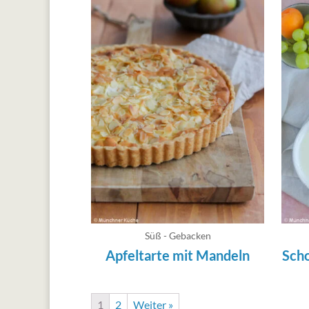
Süß - Gebacken
Apfeltarte mit Mandeln
Sch
1
2
Weiter »